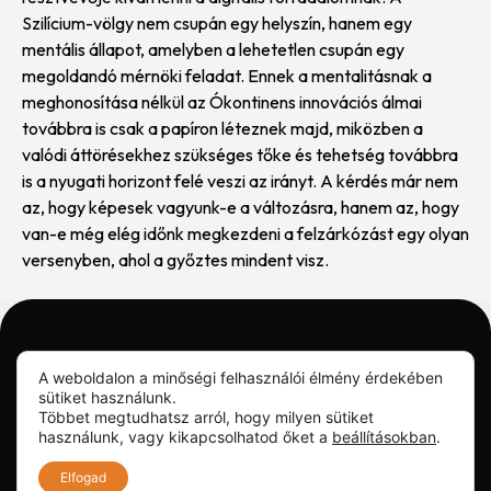
Szilícium-völgy nem csupán egy helyszín, hanem egy
mentális állapot, amelyben a lehetetlen csupán egy
megoldandó mérnöki feladat. Ennek a mentalitásnak a
meghonosítása nélkül az Ókontinens innovációs álmai
továbbra is csak a papíron léteznek majd, miközben a
valódi áttörésekhez szükséges tőke és tehetség továbbra
is a nyugati horizont felé veszi az irányt. A kérdés már nem
az, hogy képesek vagyunk-e a változásra, hanem az, hogy
van-e még elég időnk megkezdeni a felzárkózást egy olyan
versenyben, ahol a győztes mindent visz.
A weboldalon a minőségi felhasználói élmény érdekében
sütiket használunk.
Impresszum
Többet megtudhatsz arról, hogy milyen sütiket
Általános Szerződési
használunk, vagy kikapcsolhatod őket a
beállításokban
.
Feltételek
Elfogad