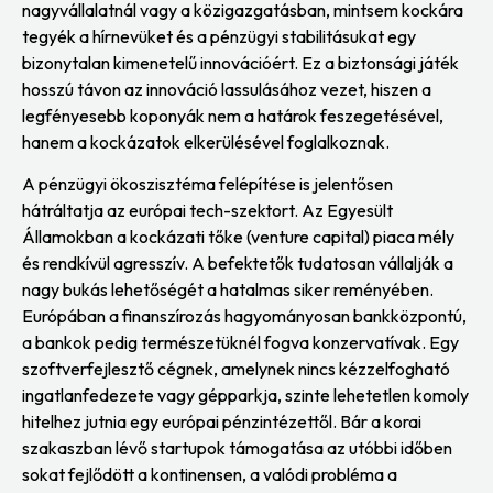
nagyvállalatnál vagy a közigazgatásban, mintsem kockára
tegyék a hírnevüket és a pénzügyi stabilitásukat egy
bizonytalan kimenetelű innovációért. Ez a biztonsági játék
hosszú távon az innováció lassulásához vezet, hiszen a
legfényesebb koponyák nem a határok feszegetésével,
hanem a kockázatok elkerülésével foglalkoznak.
A pénzügyi ökoszisztéma felépítése is jelentősen
hátráltatja az európai tech-szektort. Az Egyesült
Államokban a kockázati tőke (venture capital) piaca mély
és rendkívül agresszív. A befektetők tudatosan vállalják a
nagy bukás lehetőségét a hatalmas siker reményében.
Európában a finanszírozás hagyományosan bankközpontú,
a bankok pedig természetüknél fogva konzervatívak. Egy
szoftverfejlesztő cégnek, amelynek nincs kézzelfogható
ingatlanfedezete vagy gépparkja, szinte lehetetlen komoly
hitelhez jutnia egy európai pénzintézettől. Bár a korai
szakaszban lévő startupok támogatása az utóbbi időben
sokat fejlődött a kontinensen, a valódi probléma a