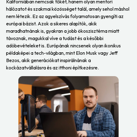
Kaliforniában nemcsak tőkét, hanem olyan mentori
hálózatot és szakmai közösséget talál, amely sehol máshol
nem létezik. Ez az agyelszívás folyamatosan gyengíti az
európai bázist. Azok a sikeres alapítók, akik
maradhatnának is, gyakran a jobb ökoszisztéma miatt
távoznak, magukkal víve a tudást és a későbbi
adóbevételeket is. Európának nincsenek olyan ikonikus
példaképei a tech-világban, mint Elon Musk vagy Jeff
Bezos, akik generációkat inspirálnának a
kockázatvállalásra és az itthoni építkezésre.