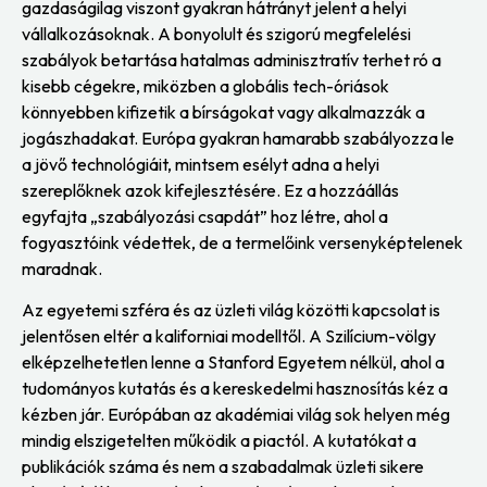
gazdaságilag viszont gyakran hátrányt jelent a helyi
vállalkozásoknak. A bonyolult és szigorú megfelelési
szabályok betartása hatalmas adminisztratív terhet ró a
kisebb cégekre, miközben a globális tech-óriások
könnyebben kifizetik a bírságokat vagy alkalmazzák a
jogászhadakat. Európa gyakran hamarabb szabályozza le
a jövő technológiáit, mintsem esélyt adna a helyi
szereplőknek azok kifejlesztésére. Ez a hozzáállás
egyfajta „szabályozási csapdát” hoz létre, ahol a
fogyasztóink védettek, de a termelőink versenyképtelenek
maradnak.
Az egyetemi szféra és az üzleti világ közötti kapcsolat is
jelentősen eltér a kaliforniai modelltől. A Szilícium-völgy
elképzelhetetlen lenne a Stanford Egyetem nélkül, ahol a
tudományos kutatás és a kereskedelmi hasznosítás kéz a
kézben jár. Európában az akadémiai világ sok helyen még
mindig elszigetelten működik a piactól. A kutatókat a
publikációk száma és nem a szabadalmak üzleti sikere