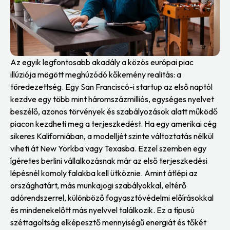
Az egyik legfontosabb akadály a közös európai piac
illúziója mögött meghúzódó kőkemény realitás: a
töredezettség. Egy San Franciscó-i startup az első naptól
kezdve egy több mint háromszázmilliós, egységes nyelvet
beszélő, azonos törvények és szabályozások alatt működő
piacon kezdheti meg a terjeszkedést. Ha egy amerikai cég
sikeres Kaliforniában, a modelljét szinte változtatás nélkül
viheti át New Yorkba vagy Texasba. Ezzel szemben egy
ígéretes berlini vállalkozásnak már az első terjeszkedési
lépésnél komoly falakba kell ütköznie. Amint átlépi az
országhatárt, más munkajogi szabályokkal, eltérő
adórendszerrel, különböző fogyasztóvédelmi előírásokkal
és mindenekelőtt más nyelvvel találkozik. Ez a típusú
széttagoltság elképesztő mennyiségű energiát és tőkét