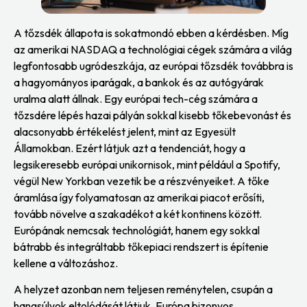
A tőzsdék állapota is sokatmondó ebben a kérdésben. Míg
az amerikai NASDAQ a technológiai cégek számára a világ
legfontosabb ugródeszkája, az európai tőzsdék továbbra is
a hagyományos iparágak, a bankok és az autógyárak
uralma alatt állnak. Egy európai tech-cég számára a
tőzsdére lépés hazai pályán sokkal kisebb tőkebevonást és
alacsonyabb értékelést jelent, mint az Egyesült
Államokban. Ezért látjuk azt a tendenciát, hogy a
legsikeresebb európai unikornisok, mint például a Spotify,
végül New Yorkban vezetik be a részvényeiket. A tőke
áramlása így folyamatosan az amerikai piacot erősíti,
tovább növelve a szakadékot a két kontinens között.
Európának nemcsak technológiát, hanem egy sokkal
bátrabb és integráltabb tőkepiaci rendszert is építenie
kellene a változáshoz.
A helyzet azonban nem teljesen reménytelen, csupán a
hangsúlyok eltolódását látjuk. Európa bizonyos