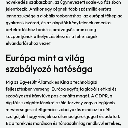
növekedési szakaszban, az úgynevezett scale-up fázisban
jelentkezik. Amikor egy cégnek több százmillió euróra
lenne szüksége a globális robbanáshoz, az európai tőkepiac
gyakran kiszárad, és az alapítók kénytelenek amerikai
befektetőkhöz fordulni, ami végső soron a cég
központjának áthelyezéséhez és a tehetségek
elvándorlásához vezet.
Európa mint a világ
szabályozó hatósága
Míg az Egyesült Államok és Kína a technológiai
fejlesztésben verseng, Európa egyfajta globális etikai és
szabályozási iránytűvé pozicionálta magát. A GDPR, a
digitális szolgáltatásokról szóló törvény vagy a legújabb
mesterséges intelligencia szabályozás mind azt a célt
szolgálják, hogy védjék az állampolgárok jogait és adatait.
Ez a törekvés morálisan és társadalmilag rendkívül értékes,