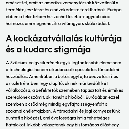
emészt fel, amit az amerikai versenytársak közvetlenül a
termékfejlesztésre és a növekedésre fordíthatnak. Európa
ebben a tekintetben huszonhét kisebb-nagyobb piac
halmaza, ami megnehezíti a villámgyors skálázódást.
A kockázatvállalás kultúrája
és a kudarc stigmája
A Szilícium-völgy sikerének egyik legfontosabb eleme nem
a technológia, hanem a kudarccal kapcsolatos társadalmi
hozzáállás. Amerikában a bukás egyfajta beavatási rítus
az üzleti életben. Egy alapító, akinek már bedőlt két
vállalkozása, a befektetők szemében tapasztalt és értékes
szereplőnek számít, aki tanult a hibáiból. Európában ezzel
szemben a csőd még mindig egyfajta szégyenfolt a
szakmai önéletrajzban. A társadalmi és jogi környezetünk
bünteti a hibázást, ami óvatosságra inti a tehetséges
fiatalokat. Inkább választanak egy biztonságos állást egy