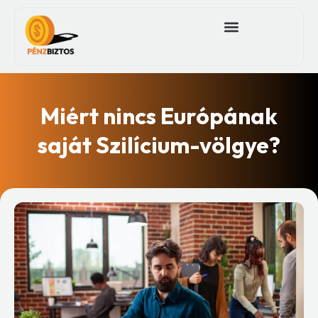
Miért nincs Európának
saját Szilícium-völgye?