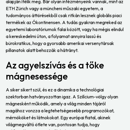
alapján ítélik meg. Bár olyan intézményeink vannak, mint az
ETH Zürich vagy a müncheni műszaki egyetem, a
tudományos áttörésekből csak ritkán lesznek globális piaci
termékek az Ókontinensen. A tudás gyakran megreked az
egyetemi laboratóriumok falai között, vagy ha mégis elindul
a kereskedelmi úton, a folyamat annyira lassú és
bürokratikus, hogy a gyorsabb amerikai versenytársak
pillanatok alatt behozzák a hátrányt.
Az agyelszívás és a tőke
mágnesessége
A siker sikert szül, és ez a dinamika a technológiai
szektorban hatványozottan igaz. A Szilícium-völgy olyan
mágnesként működik, amely a világ minden tájáról
magához vonzza a legtehetségesebb programozókat,
mérnököket és látnokokat. Egy európai fiatal, akinek
világmegváltó ötlete van, pontosan tudja, hogy