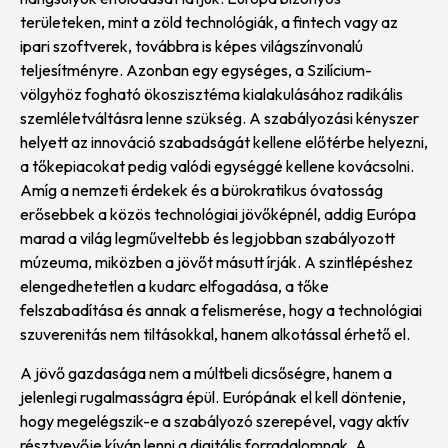
területeken, mint a zöld technológiák, a fintech vagy az
ipari szoftverek, továbbra is képes világszínvonalú
teljesítményre. Azonban egy egységes, a Szilícium-
völgyhöz fogható ökoszisztéma kialakulásához radikális
szemléletváltásra lenne szükség. A szabályozási kényszer
helyett az innováció szabadságát kellene előtérbe helyezni,
a tőkepiacokat pedig valódi egységgé kellene kovácsolni.
Amíg a nemzeti érdekek és a bürokratikus óvatosság
erősebbek a közös technológiai jövőképnél, addig Európa
marad a világ legműveltebb és legjobban szabályozott
múzeuma, miközben a jövőt másutt írják. A szintlépéshez
elengedhetetlen a kudarc elfogadása, a tőke
felszabadítása és annak a felismerése, hogy a technológiai
szuverenitás nem tiltásokkal, hanem alkotással érhető el.
A jövő gazdasága nem a múltbeli dicsőségre, hanem a
jelenlegi rugalmasságra épül. Európának el kell döntenie,
hogy megelégszik-e a szabályozó szerepével, vagy aktív
résztvevője kíván lenni a digitális forradalomnak. A