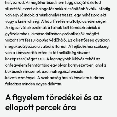
helyez rád. A megélhetésed nem függ a saját üzleted
sikerétől, ezért a halogatás sokkal csábítóbbá válik. Mindig
van egy jó indok: a munkahelyi stressz, egy nehéz projekt
vagy a kimerültség. A havi fizetés elaltatja az éberséget.
Az igazi vállalkozóknak a falnak kell támaszkodniuk a
győzelemhez, a másodállásban próbálkozók mögött
viszont ott feszül a puha védőháló. Ez a kettősség gyakran
megakadályozza a valódi áttörést. A fejlődéshez szükség
van a kényszerítő erőre, a tét nélküliség viszont
középszerűséget szül. A legnagyobb kihívás tehát az
önfegyelem fenntartása egy olyan környezetben, ahol a
bukásnak nincsenek azonnali egzisztenciális
következményei. A szabadság ára a kényelem tudatos
feladása minden egyes délután.
A figyelem töredékei és az
ellopott percek ára