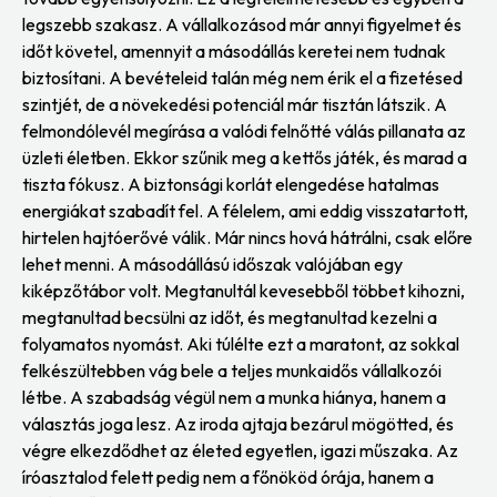
legszebb szakasz. A vállalkozásod már annyi figyelmet és
időt követel, amennyit a másodállás keretei nem tudnak
biztosítani. A bevételeid talán még nem érik el a fizetésed
szintjét, de a növekedési potenciál már tisztán látszik. A
felmondólevél megírása a valódi felnőtté válás pillanata az
üzleti életben. Ekkor szűnik meg a kettős játék, és marad a
tiszta fókusz. A biztonsági korlát elengedése hatalmas
energiákat szabadít fel. A félelem, ami eddig visszatartott,
hirtelen hajtóerővé válik. Már nincs hová hátrálni, csak előre
lehet menni. A másodállású időszak valójában egy
kiképzőtábor volt. Megtanultál kevesebből többet kihozni,
megtanultad becsülni az időt, és megtanultad kezelni a
folyamatos nyomást. Aki túlélte ezt a maratont, az sokkal
felkészültebben vág bele a teljes munkaidős vállalkozói
létbe. A szabadság végül nem a munka hiánya, hanem a
választás joga lesz. Az iroda ajtaja bezárul mögötted, és
végre elkezdődhet az életed egyetlen, igazi műszaka. Az
íróasztalod felett pedig nem a főnököd órája, hanem a