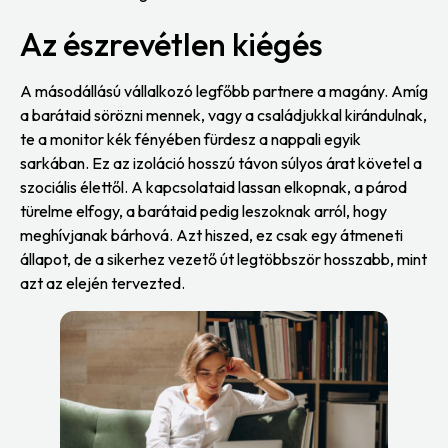
Az észrevétlen kiégés
A másodállású vállalkozó legfőbb partnere a magány. Amíg
a barátaid sörözni mennek, vagy a családjukkal kirándulnak,
te a monitor kék fényében fürdesz a nappali egyik
sarkában. Ez az izoláció hosszú távon súlyos árat követel a
szociális élettől. A kapcsolataid lassan elkopnak, a párod
türelme elfogy, a barátaid pedig leszoknak arról, hogy
meghívjanak bárhová. Azt hiszed, ez csak egy átmeneti
állapot, de a sikerhez vezető út legtöbbször hosszabb, mint
azt az elején tervezted.