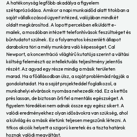
A hatékonyság legfőbb akadálya a figyelem
szétaprózódása. Amikor a napi munkaidőd alatt titokban a
saját vállalkozásod ügyeit intézed, valójában mindkét
oldalt megkárosítod. A lopott percekben elküldött e-
mailek, a mosdóban intézett telefonhívások feszültséget és
bűntudatot szülnek. Ez a folyamatos készenléti állapot
darabokra töri a mély munkára való képességet. Cal
Newport, a koncentráció világhírű kutatója szerint a váltási
költség felemészti az intellektuális teljesítmény jelentős
részét. Az agyad egy része mindig a másik területen
marad. Ha a főállásodban ülsz, a saját problémáid rágják a
gondolataidat. Ha a saját projekteddel foglalkozol, a
munkahelyi elvárások nyomása nehezedik rád. Ez a kettős
prés lassan, de biztosan őrli fel a mentális egészséget. A
figyelem töredékei nem adnak össze egy egész sikert. A
valódi eredményekhez olyan idősávokra van szükség, ahol
a külvilág és a másik életünk teljesen megszűnik létezni. A
titkos akciók helyett a szigorú keretek és a tiszta határok
hoznak valódi megváltást.