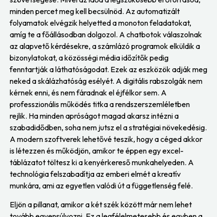
minden percet meg kell becsülnöd. Az automatizált
folyamatok elvégzik helyetted a monoton feladatokat,
amíg te a főállásodban dolgozol. A chatbotok válaszolnak
az alapvető kérdésekre, a számlázó programok elküldik a
bizonylatokat, a közösségi média időzítők pedig
fenntartják a láthatóságodat. Ezek az eszközök adják meg
neked a skálázhatóság esélyét. A digitális rabszolgák nem
kérnek enni, és nem fáradnak el éjfélkor sem. A
professzionális működés titka a rendszerszemléletben
rejlik. Ha minden apróságot magad akarsz intézni a
szabadidődben, soha nem jutsz el a stratégiai növekedésig.
A modern szoftverek lehetővé teszik, hogy a céged akkor
is létezzen és működjön, amikor te éppen egy excel-
táblázatot töltesz ki a kenyérkereső munkahelyeden. A
technológia felszabadítja az emberi elmét a kreatív
munkára, ami az egyetlen valódi út a függetlenség felé.
Eljön a pillanat, amikor a két szék között már nem lehet
tovább egyensúlyozni. Ez a legfélelmetesebb és egyben a