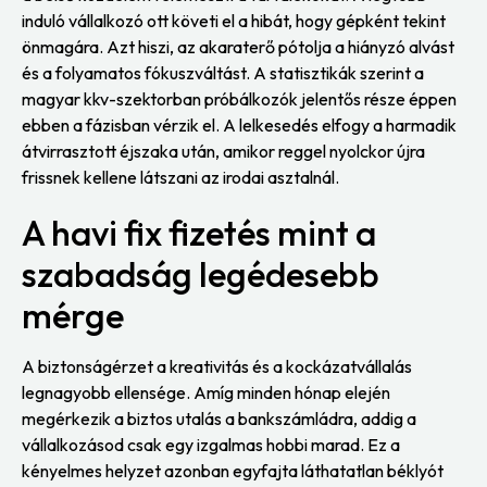
induló vállalkozó ott követi el a hibát, hogy gépként tekint
önmagára. Azt hiszi, az akaraterő pótolja a hiányzó alvást
és a folyamatos fókuszváltást. A statisztikák szerint a
magyar kkv-szektorban próbálkozók jelentős része éppen
ebben a fázisban vérzik el. A lelkesedés elfogy a harmadik
átvirrasztott éjszaka után, amikor reggel nyolckor újra
frissnek kellene látszani az irodai asztalnál.
A havi fix fizetés mint a
szabadság legédesebb
mérge
A biztonságérzet a kreativitás és a kockázatvállalás
legnagyobb ellensége. Amíg minden hónap elején
megérkezik a biztos utalás a bankszámládra, addig a
vállalkozásod csak egy izgalmas hobbi marad. Ez a
kényelmes helyzet azonban egyfajta láthatatlan béklyót