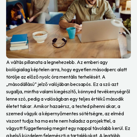
A váltás pillanata a legnehezebb. Az emberi agy
biológiailag képtelen arra, hogy egyetlen másodperc alatt
törölje az előző nyolc óra mentális terhelését. A
„másodállású” jelző valójában becsapós. Ez a szó azt
sugallja, mintha valami kiegészítő, könnyed tevékenységről
lenne szó, pedig a valóságban egy teljes értékű második
életet takar. Amikor hazaérsz, a tested pihenni akar, a
szemed vágyik a képernyőmentes sötétségre, az elméd
viszont tudja: ha ma este nem haladsz a projekttel, a
vágyott függetlenség megint egy nappal távolabb kerül. Ez
a belső küzdelem felemészti a tartalékokat. A legtöbb