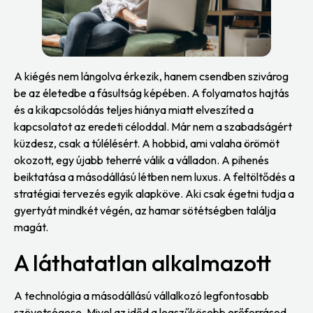
A kiégés nem lángolva érkezik, hanem csendben szivárog
be az életedbe a fásultság képében. A folyamatos hajtás
és a kikapcsolódás teljes hiánya miatt elveszíted a
kapcsolatot az eredeti céloddal. Már nem a szabadságért
küzdesz, csak a túlélésért. A hobbid, ami valaha örömöt
okozott, egy újabb teherré válik a válladon. A pihenés
beiktatása a másodállású létben nem luxus. A feltöltődés a
stratégiai tervezés egyik alapköve. Aki csak égetni tudja a
gyertyát mindkét végén, az hamar sötétségben találja
magát.
A láthatatlan alkalmazott
A technológia a másodállású vállalkozó legfontosabb
szövetségese. Mivel az időd a legszűkösebb erőforrásod,