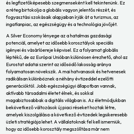
és legfizetőképesebb szegmenseként kell tekintenünk. Ez
a réteg birtokolja a globális vagyon jelentős részét, és
fogyasztási szokásaik alapjaiban írják át a turizmus, az
ingatlanpiac, az egészségügy és a technológia jövőjét.
A Silver Economy lényege az a hatalmas gazdasági
potenciál, amelyet az idősebb korosztályok speciális
igényei és vásárlóereje képvisel. Ez a folyamat globális
léptékű, de az Európai Unióban különösen érezhető, ahol az
Eurostat adatai szerint az idősödő lakosság aránya
folyamatosan növekszik. A mai hatvanasok és hetvenesek
radikálisan különböznek a néhány évtizeddel ezelőtti
generációktól. Jobb egészségügyi állapotban vannak,
aktívabb társadalmi életet élnek, és sokkal
magabiztosabbak a digitális világban is. Az életmódjukban
bekövetkező változások új piaci réseket hoztak létre,
amelyek kiszolgálása a következő évtizedek legsikeresebb
üzleti stratégiája lehet. A vállalatoknak fel kell ismerniük,
hogy az idősebb korosztály megszólítása már nem