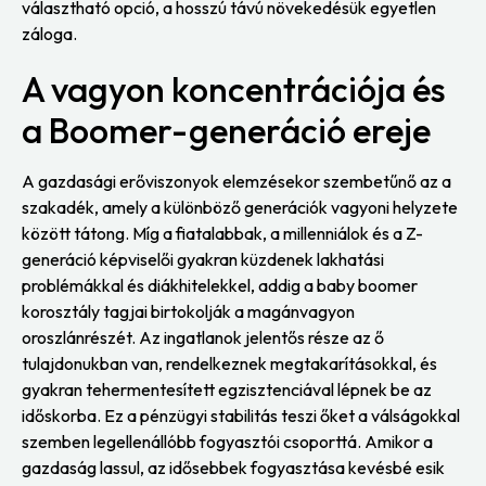
választható opció, a hosszú távú növekedésük egyetlen
záloga.
A vagyon koncentrációja és
a Boomer-generáció ereje
A gazdasági erőviszonyok elemzésekor szembetűnő az a
szakadék, amely a különböző generációk vagyoni helyzete
között tátong. Míg a fiatalabbak, a millenniálok és a Z-
generáció képviselői gyakran küzdenek lakhatási
problémákkal és diákhitelekkel, addig a baby boomer
korosztály tagjai birtokolják a magánvagyon
oroszlánrészét. Az ingatlanok jelentős része az ő
tulajdonukban van, rendelkeznek megtakarításokkal, és
gyakran tehermentesített egzisztenciával lépnek be az
időskorba. Ez a pénzügyi stabilitás teszi őket a válságokkal
szemben legellenállóbb fogyasztói csoporttá. Amikor a
gazdaság lassul, az idősebbek fogyasztása kevésbé esik