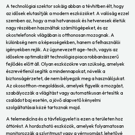
A technológiai szektor sokáig abban a tévhitben élt, hogy
az idősek elutasítják a modern eszközöket. A valóság ezzel
szemben az, hogy a mai hatvanasok és hetvenesek életük
nagy részében használtak számítógépeket, és az
okostelefonok világában is otthonosan mozognak. A
különbség nem a képességekben, hanem a felhasználói
igényekben rejlik. Az úgynevezett age-tech, vagyis az
idősekre optimalizált technológia piaca robbanásszerű
fejlődés előtt áll. Olyan eszközökre van szükség, amelyek
észrevétlenül segítik a mindennapokat, növelik a
biztonságérzetet, de nem bélyegzik meg a használójukat.
Az okosotthon-megoldások, amelyek figyelik a mozgást,
szabályozzák a világítást vagy automatikusan értesítik a
családot baj esetén, a jövő alapvető kényelmi
szolgáltatásai közé tartoznak majd.
A telemedicína és a távfelügyelet is ezen a területen hoz
áttörést. A hordozható eszközök, amelyek folyamatosan
monitorozzák a szívritmust vagy a vérnyomást, lehetővé