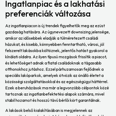
Ingatlanpiac és a lakhatási
preferenciák változása
Az ingatlanpiacon is új trendek figyelhetők meg az ezüst
gazdaság hatására. Az úgynevezett downsizing jelensége,
amikor az idősebbek eladják a túlméretezett családi
házukat, és kisebb, könnyebben fenntartható, városi, jól
felszerelt lakásokba költöznek, jelentős hatást gyakorol a
kínálati oldalra. Az ilyen típusú mozgások frissítik a piacot,
és lehetőséget adnak a fiatal családoknak a tágasabb
otthonokhoz jutáshoz. Ezzel párhuzamosan fejlődnek a
speciális lakóparkok, amelyek ötvözik az önálló életet a
közösségi szolgáltatásokkal és az egészségügyi háttérrel.
Ezek a beruházások ma már a legvonzóbb célpontok közé
tartoznak az ingatlanbefektetési alapok számára, mivel
stabil hozamot és hosszú távú bérlői kört garantálnak.
A lakások belső kialakításában is megjelennek az