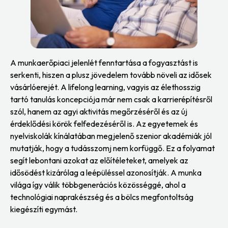
A munkaerőpiaci jelenlét fenntartása a fogyasztást is
serkenti, hiszen a plusz jövedelem tovább növeli az idősek
vásárlóerejét. A lifelong learning, vagyis az élethosszig
tartó tanulás koncepciója már nem csak a karrierépítésről
szól, hanem az agyi aktivitás megőrzéséről és az új
érdeklődési körök felfedezéséről is. Az egyetemek és
nyelviskolák kínálatában megjelenő szenior akadémiák jól
mutatják, hogy a tudásszomj nem korfüggő. Ez a folyamat
segít lebontani azokat az előítéleteket, amelyek az
idősödést kizárólag a leépüléssel azonosítják. A munka
világa így válik többgenerációs közösséggé, ahol a
technológiai naprakészség és a bölcs megfontoltság
kiegészíti egymást.