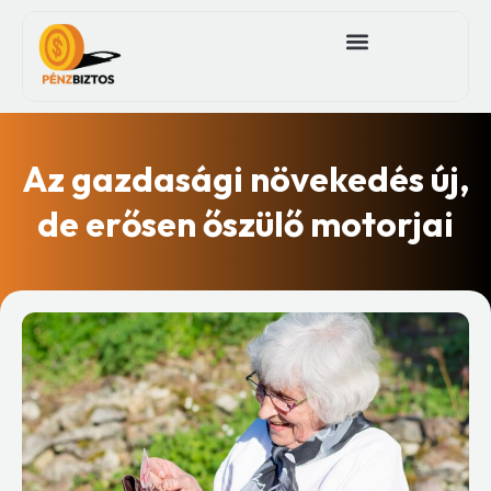
Az gazdasági növekedés új,
de erősen őszülő motorjai