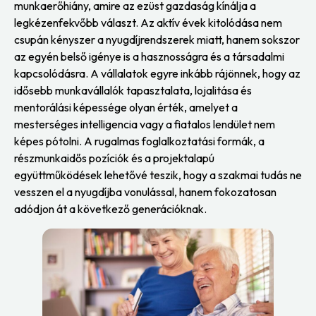
munkaerőhiány, amire az ezüst gazdaság kínálja a
legkézenfekvőbb választ. Az aktív évek kitolódása nem
csupán kényszer a nyugdíjrendszerek miatt, hanem sokszor
az egyén belső igénye is a hasznosságra és a társadalmi
kapcsolódásra. A vállalatok egyre inkább rájönnek, hogy az
idősebb munkavállalók tapasztalata, lojalitása és
mentorálási képessége olyan érték, amelyet a
mesterséges intelligencia vagy a fiatalos lendület nem
képes pótolni. A rugalmas foglalkoztatási formák, a
részmunkaidős pozíciók és a projektalapú
együttműködések lehetővé teszik, hogy a szakmai tudás ne
vesszen el a nyugdíjba vonulással, hanem fokozatosan
adódjon át a következő generációknak.