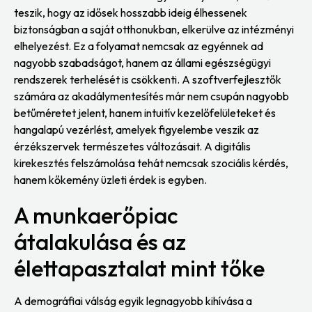
teszik, hogy az idősek hosszabb ideig élhessenek
biztonságban a saját otthonukban, elkerülve az intézményi
elhelyezést. Ez a folyamat nemcsak az egyénnek ad
nagyobb szabadságot, hanem az állami egészségügyi
rendszerek terhelését is csökkenti. A szoftverfejlesztők
számára az akadálymentesítés már nem csupán nagyobb
betűméretet jelent, hanem intuitív kezelőfelületeket és
hangalapú vezérlést, amelyek figyelembe veszik az
érzékszervek természetes változásait. A digitális
kirekesztés felszámolása tehát nemcsak szociális kérdés,
hanem kőkemény üzleti érdek is egyben.
A munkaerőpiac
átalakulása és az
élettapasztalat mint tőke
A demográfiai válság egyik legnagyobb kihívása a