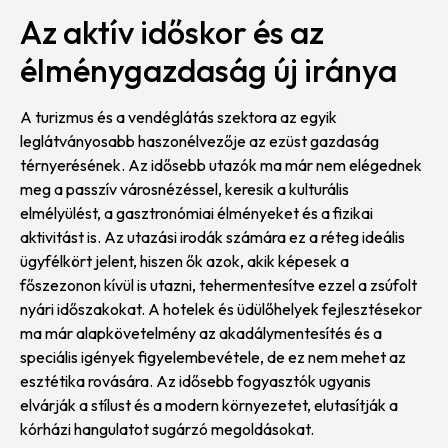
Az aktív időskor és az
élménygazdaság új iránya
A turizmus és a vendéglátás szektora az egyik
leglátványosabb haszonélvezője az ezüst gazdaság
térnyerésének. Az idősebb utazók ma már nem elégednek
meg a passzív városnézéssel, keresik a kulturális
elmélyülést, a gasztronómiai élményeket és a fizikai
aktivitást is. Az utazási irodák számára ez a réteg ideális
ügyfélkört jelent, hiszen ők azok, akik képesek a
főszezonon kívül is utazni, tehermentesítve ezzel a zsúfolt
nyári időszakokat. A hotelek és üdülőhelyek fejlesztésekor
ma már alapkövetelmény az akadálymentesítés és a
speciális igények figyelembevétele, de ez nem mehet az
esztétika rovására. Az idősebb fogyasztók ugyanis
elvárják a stílust és a modern környezetet, elutasítják a
kórházi hangulatot sugárzó megoldásokat.