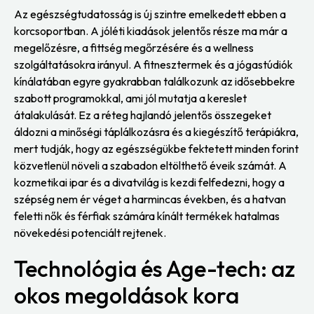
Az egészségtudatosság is új szintre emelkedett ebben a
korcsoportban. A jóléti kiadások jelentős része ma már a
megelőzésre, a fittség megőrzésére és a wellness
szolgáltatásokra irányul. A fitnesztermek és a jógastúdiók
kínálatában egyre gyakrabban találkozunk az idősebbekre
szabott programokkal, ami jól mutatja a kereslet
átalakulását. Ez a réteg hajlandó jelentős összegeket
áldozni a minőségi táplálkozásra és a kiegészítő terápiákra,
mert tudják, hogy az egészségükbe fektetett minden forint
közvetlenül növeli a szabadon eltölthető éveik számát. A
kozmetikai ipar és a divatvilág is kezdi felfedezni, hogy a
szépség nem ér véget a harmincas években, és a hatvan
feletti nők és férfiak számára kínált termékek hatalmas
növekedési potenciált rejtenek.
Technológia és Age-tech: az
okos megoldások kora