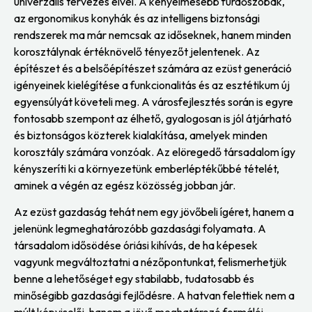
univerzális tervezés elvei. A kényelmesebb fürdőszobák,
az ergonomikus konyhák és az intelligens biztonsági
rendszerek ma már nemcsak az időseknek, hanem minden
korosztálynak értéknövelő tényezőt jelentenek. Az
építészet és a belsőépítészet számára az ezüst generáció
igényeinek kielégítése a funkcionalitás és az esztétikum új
egyensúlyát követeli meg. A városfejlesztés során is egyre
fontosabb szempont az élhető, gyalogosan is jól átjárható
és biztonságos közterek kialakítása, amelyek minden
korosztály számára vonzóak. Az elöregedő társadalom így
kényszeríti ki a környezetünk emberléptékűbbé tételét,
aminek a végén az egész közösség jobban jár.
Az ezüst gazdaság tehát nem egy jövőbeli ígéret, hanem a
jelenünk legmeghatározóbb gazdasági folyamata. A
társadalom idősödése óriási kihívás, de ha képesek
vagyunk megváltoztatni a nézőpontunkat, felismerhetjük
benne a lehetőséget egy stabilabb, tudatosabb és
minőségibb gazdasági fejlődésre. A hatvan felettiek nem a