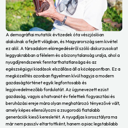
A demográfiai mutatók évtizedek óta vészjóslóan
alakulnak a fejlett világban, és Magyarország sem kivétel
ez alól. A társadalom elöregedéséről szóló diskurzusokat
leggyakrabban a félelem és a bizonytalanság uralja, ahol a
nyugdíjrendszerek fenntarthatatlansága és az
egészségügyi kiadások elszállása áll a középpontban. Ez a
megközelítés azonban figyelmen kívül hagyja a modern
gazdaságtörténet egyik legfontosabb és
legjövedelmezőbb fordulatát. Az úgynevezett ezüst
gazdaság, vagyis a hatvanöt év felettiek fogyasztási és
beruházási ereje mára olyan meghatározó tényezővé vált,
amely képes ellensúlyozni a zsugorodó fiatalabb
generációk kieső keresletét. A nyugdíjas korosztályra ma
már nem passzív eltartottként, hanem a piac legstabilabb