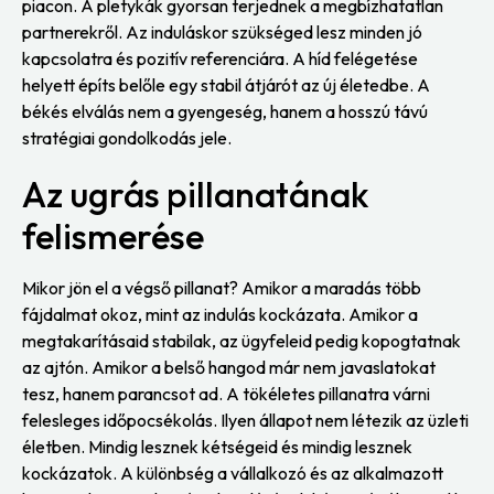
piacon. A pletykák gyorsan terjednek a megbízhatatlan
partnerekről. Az induláskor szükséged lesz minden jó
kapcsolatra és pozitív referenciára. A híd felégetése
helyett építs belőle egy stabil átjárót az új életedbe. A
békés elválás nem a gyengeség, hanem a hosszú távú
stratégiai gondolkodás jele.
Az ugrás pillanatának
felismerése
Mikor jön el a végső pillanat? Amikor a maradás több
fájdalmat okoz, mint az indulás kockázata. Amikor a
megtakarításaid stabilak, az ügyfeleid pedig kopogtatnak
az ajtón. Amikor a belső hangod már nem javaslatokat
tesz, hanem parancsot ad. A tökéletes pillanatra várni
felesleges időpocsékolás. Ilyen állapot nem létezik az üzleti
életben. Mindig lesznek kétségeid és mindig lesznek
kockázatok. A különbség a vállalkozó és az alkalmazott