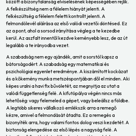
között a bizonytalanság elviselésének képességében rejlik.
A felkészültség nem a félelem hiányát jelenti. A
felkészültség a félelem feletti kontrollt jelenti. A
felmondólevél aláírása az első valódi vezetői döntésed. Ez
az a pont, ahol a sorsod irányítása végleg a te kezedbe
kerül. Az aszfalt innentől kezdve keményebb lesz, de az út
legalább a te irányodba vezet.
A szabadság nem egy ajándék, amit a sorstól kapsz a
bátorságodért. A szabadság egy matematikai és
pszichológiai egyenlet eredménye. A kiszámított kockázat
és a kőkemény munka metszéspontjában dől el minden. Aki
képes uralni a havi fix bűvöletét, az megnyitja az utat a
valódi függetlenség felé. A kifutópálya végén nincs más
lehetőség: vagy felemeled a gépet, vagy beleállsz a földbe.
A legtöbb sikeres vállalkozó emlékszik arra a remegő
kézre, amivel a felmondását átadta. Ez a remegés a
bizonyíték arra, hogy valami fontos dolog veszi kezdetét. A
biztonság elengedése az első lépés a nagyság felé. A