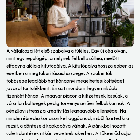
A vállalkozói lét első szabálya a túlélés. Egy új cég olyan,
mint egy repülőgép, amelynek fel kell szállnia, mielőtt
elfogyna alóla a kifutópálya. A kifutópálya hossza ebben az
esetben a megtakarításaid összege. A szakértők
többsége legalább hat hónapnyi megélhetési költséget
javasol tartalékként. Én azt mondom, legyen inkább
tizenkét hónap. A magyar piacon a kifizetések lassúak, a
váratlan költségek pedig törvényszerűen felbukkannak. A
pénzügyi stressz a kreativitás legnagyobb ellensége. Ha
minden ébredéskor azon kell aggódnod, miből fizeted ki a
rezsit, a döntéseid kapkodóvá válnak. A pánikból hozott
üzleti döntések ritkán vezetnek sikerhez. A tőkeerőd adja