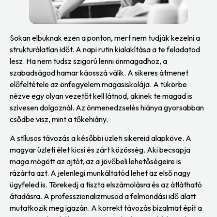
Sokan elbuknak ezen a ponton, mert nem tudják kezelni a
strukturálatlan időt. A napi rutin kialakítása a te feladatod
lesz. Ha nem tudsz szigorú lenni önmagadhoz, a
szabadságod hamar káosszá válik. A sikeres átmenet
előfeltétele az önfegyelem magasiskolája. A tükörbe
nézve egy olyan vezetőt kell látnod, akinek te magad is
szívesen dolgoznál. Az önmenedzselés hiánya gyorsabban
csődbe visz, mint a tőkehiány.
A stílusos távozás a későbbi üzleti sikereid alapköve. A
magyar üzleti élet kicsi és zárt közösség. Aki becsapja
maga mögött az ajtót, az a jövőbeli lehetőségeire is
rázárta azt. A jelenlegi munkáltatód lehet az első nagy
ügyfeled is. Törekedj a tiszta elszámolásra és az átlátható
átadásra. A professzionalizmusod a felmondási idő alatt
mutatkozik meg igazán. A korrekt távozás bizalmat épít a