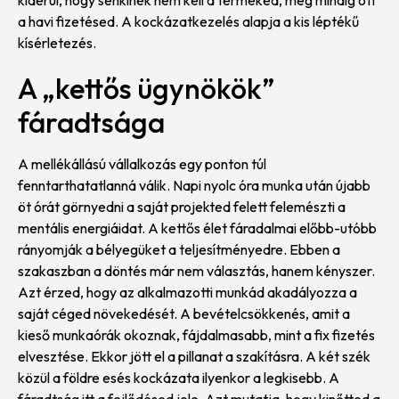
a havi fizetésed. A kockázatkezelés alapja a kis léptékű
kísérletezés.
A „kettős ügynökök”
fáradtsága
A mellékállású vállalkozás egy ponton túl
fenntarthatatlanná válik. Napi nyolc óra munka után újabb
öt órát görnyedni a saját projekted felett felemészti a
mentális energiáidat. A kettős élet fáradalmai előbb-utóbb
rányomják a bélyegüket a teljesítményedre. Ebben a
szakaszban a döntés már nem választás, hanem kényszer.
Azt érzed, hogy az alkalmazotti munkád akadályozza a
saját céged növekedését. A bevételcsökkenés, amit a
kieső munkaórák okoznak, fájdalmasabb, mint a fix fizetés
elvesztése. Ekkor jött el a pillanat a szakításra. A két szék
közül a földre esés kockázata ilyenkor a legkisebb. A
fáradtság itt a fejlődésed jele. Azt mutatja, hogy kinőtted a