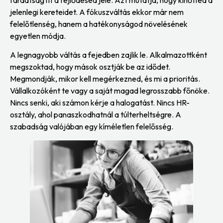
jelenlegi kereteidet. A fókuszváltás ekkor már nem
felelőtlenség, hanem a hatékonyságod növelésének
egyetlen módja.
A legnagyobb váltás a fejedben zajlik le. Alkalmazottként
megszoktad, hogy mások osztják be az idődet.
Megmondják, mikor kell megérkezned, és mi a prioritás.
Vállalkozóként te vagy a saját magad legrosszabb főnöke.
Nincs senki, aki számon kérje a halogatást. Nincs HR-
osztály, ahol panaszkodhatnál a túlterheltségre. A
szabadság valójában egy kíméletlen felelősség.