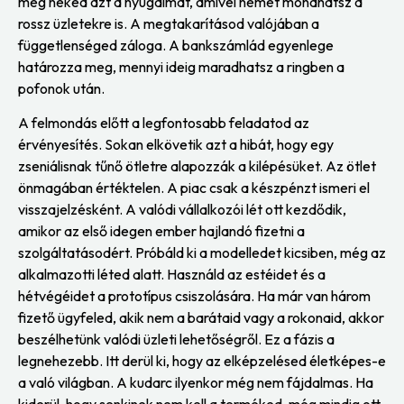
meg neked azt a nyugalmat, amivel nemet mondhatsz a
rossz üzletekre is. A megtakarításod valójában a
függetlenséged záloga. A bankszámlád egyenlege
határozza meg, mennyi ideig maradhatsz a ringben a
pofonok után.
A felmondás előtt a legfontosabb feladatod az
érvényesítés. Sokan elkövetik azt a hibát, hogy egy
zseniálisnak tűnő ötletre alapozzák a kilépésüket. Az ötlet
önmagában értéktelen. A piac csak a készpénzt ismeri el
visszajelzésként. A valódi vállalkozói lét ott kezdődik,
amikor az első idegen ember hajlandó fizetni a
szolgáltatásodért. Próbáld ki a modelledet kicsiben, még az
alkalmazotti léted alatt. Használd az estéidet és a
hétvégéidet a prototípus csiszolására. Ha már van három
fizető ügyfeled, akik nem a barátaid vagy a rokonaid, akkor
beszélhetünk valódi üzleti lehetőségről. Ez a fázis a
legnehezebb. Itt derül ki, hogy az elképzelésed életképes-e
a való világban. A kudarc ilyenkor még nem fájdalmas. Ha
kiderül, hogy senkinek nem kell a terméked, még mindig ott