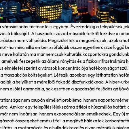
városiasodás története is egyben. Évezredekig a települések jel
váció bölcsőjét. A huszadik század második felétől kezdve azonb
 korábban nem volt példa. Megszülettek a megavárosok, azok a h
nöt-harmincmillió ember zsúfolódik össze egyetlen összefüggő b
s neve hallatán ma már nemcsak kulturális központokra gondolun
amelyek feszegetik az állami irányítás és a fizikai infrastruktúra h
s elméletei szerint a városok koncentrációja hatékonyságot szül,
a tranzakciós költségeket. Létezik azonban egy láthatatlan határ
adják a helyüket a méretből fakadó diszfunkcióknak. A hiper-urb
m a jólét garanciája, sok esetben a gazdasági fejlődés gátjává 
tatlansága nem csupán elméleti probléma, hanem naponta mérhe
 Amikor egy település lélekszáma átlépi a húszmilliós határt, a
 már nem lineárisan, hanem exponenciálisan emelkednek. Egy új m
lagászati összegeket emészt fel, a meglévő hálózatok karbantartá
ellátás, a csatornázás és a hulladékkezelés olyan mérnöki kihívások