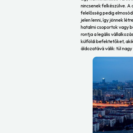
nincsenek felkészülve. A d
felelősség pedig elmosód
jelen lenni, így jönnek l
hatalmi csoportok vagy bű
rontja a legális vállalkoz
külföldi befektetőket, a
áldozatává válik: túl nag