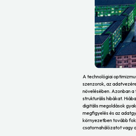
A technológiai optimizmu
szenzorok, az adatvezérel
növelésében. Azonban a t
strukturális hibákat. Hiá
digitális megoldások gyak
megfigyelés és az adatgyű
környezetben tovább foko
csatornahálózatot vagy a