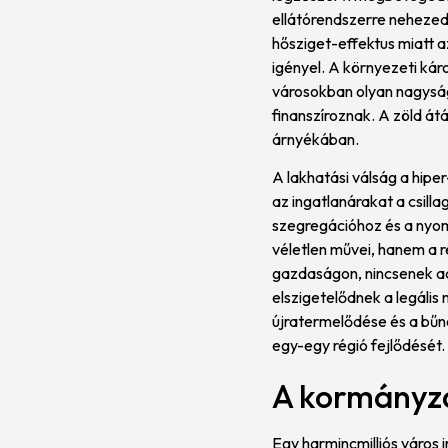
ellátórendszerre nehezedő
hősziget-effektus miatt a
igényel. A környezeti kár
városokban olyan nagysá
finanszíroznak. A zöld át
árnyékában.
A lakhatási válság a hipe
az ingatlanárakat a csill
szegregációhoz és a nyo
véletlen művei, hanem a r
gazdaságon, nincsenek adó
elszigetelődnek a legális
újratermelődése és a bűnö
egy-egy régió fejlődését.
A kormányzá
Egy harmincmilliós város