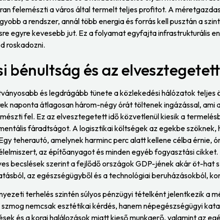
 felemészti a város által termelt teljes profitot. A méretgazdas
agyobb a rendszer, annál több energia és forrás kell pusztán a szin
sre egyre kevesebb jut. Ez a folyamat egyfajta infrastrukturális e
zd roskadozni.
i bénultság és az elvesztegetett
átványosabb és legdrágább tünete a közlekedési hálózatok teljes
ek naponta átlagosan három-négy órát töltenek ingázással, ami
mészti fel. Ez az elvesztegetett idő közvetlenül kiesik a termelésb
 mentális fáradtságot. A logisztikai költségek az egekbe szöknek, h
 Egy teherautó, amelynek harminc perc alatt kellene célba érnie, ó
élelmiszert, az építőanyagot és minden egyéb fogyasztási cikket.
s becslések szerint a fejlődő országok GDP-jének akár öt-hat sz
tatásból, az egészségügyből és a technológiai beruházásokból, ko
nyezeti terhelés szintén súlyos pénzügyi tételként jelentkezik a
évő szmog nemcsak esztétikai kérdés, hanem népegészségügyi kata
ek és a korai halálozások miatt kieső munkaerő, valamint az eg