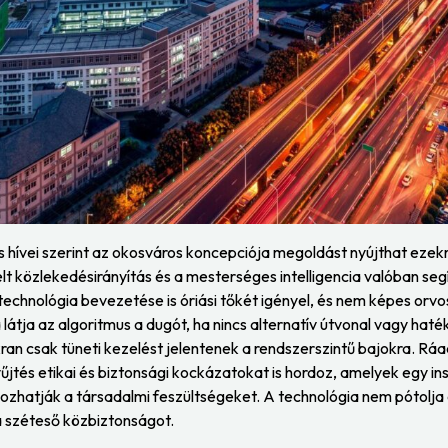
s hívei szerint az okosváros koncepciója megoldást nyújthat ezek
t közlekedésirányítás és a mesterséges intelligencia valóban se
echnológia bevezetése is óriási tőkét igényel, és nem képes orvo
ba látja az algoritmus a dugót, ha nincs alternatív útvonal vagy h
ran csak tüneti kezelést jelentenek a rendszerszintű bajokra. Ráad
jtés etikai és biztonsági kockázatokat is hordoz, amelyek egy insta
zhatják a társadalmi feszültségeket. A technológia nem pótolja 
 széteső közbiztonságot.