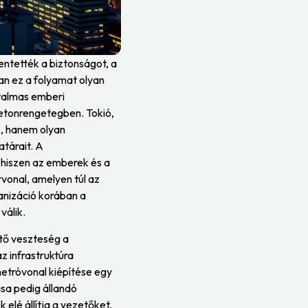
entették a biztonságot, a
an ez a folyamat olyan
atalmas emberi
etonrengetegben. Tokió,
k, hanem olyan
atárait. A
 hiszen az emberek és a
vonal, amelyen túl az
anizáció korában a
válik.
tő veszteség a
z infrastruktúra
etróvonal kiépítése egy
sa pedig állandó
 elé állítja a vezetőket,