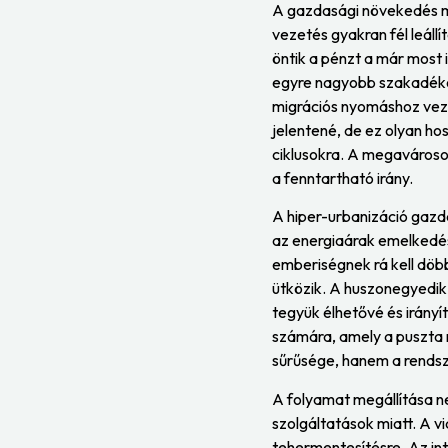
A gazdasági növekedés mo
vezetés gyakran fél leáll
öntik a pénzt a már most 
egyre nagyobb szakadékot 
migrációs nyomáshoz veze
jelentené, de ez olyan hos
ciklusokra. A megavároso
a fenntartható irány.
A hiper-urbanizáció gazda
az energiaárak emelkedés
emberiségnek rá kell döbb
ütközik. A huszonegyedik
tegyük élhetővé és irányí
számára, amely a puszta 
sűrűsége, hanem a rendsz
A folyamat megállítása ne
szolgáltatások miatt. A v
tehermentesítésre. Az in