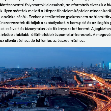
öntéshozatali folyamatok lelassulnak, az információ elveszik a hiv
ik. Ilyen méretek mellett a központi hatalom képtelen minden ke
étre a szürke zónák. Ezeken a területeken gyakran nem az állami tö
nszervezetek diktálják a szabályokat. A korrupció és az illegáli
ások esélyeit, és bizonytalan üzleti környezetet teremt. A jogbizton
kik inkább stabilabb, átláthatóbb központokat keresnek. A megavá
y az ellenőrzéshez, de túl fontos az összeomláshoz.