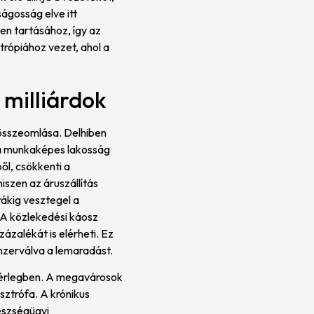
ágosság elve itt
ten tartásához, így az
ntrópiához vezet, ahol a
 milliárdok
 összeomlása. Delhiben
 a munkaképes lakosság
ől, csökkenti a
iszen az áruszállítás
rákig vesztegel a
 A közlekedési káosz
ázalékát is elérheti. Ez
nzerválva a lemaradást.
 mérlegben. A megavárosok
sztrófa. A krónikus
észségügyi