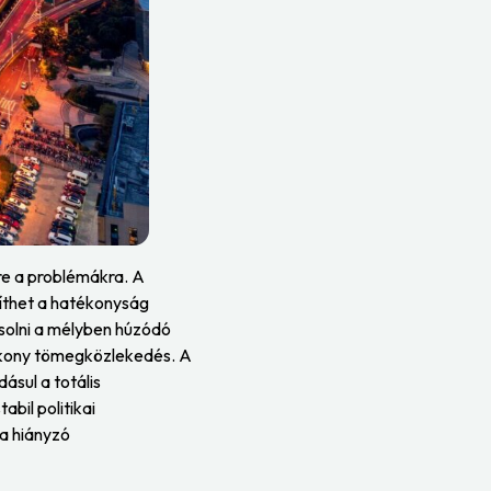
re a problémákra. A
gíthet a hatékonyság
solni a mélyben húzódó
atékony tömegközlekedés. A
ásul a totális
bil politikai
a hiányzó