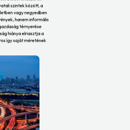
atali szintek között, a
rületben vagy negyedben
rvények, hanem informális
s gazdaság térnyerése
ság hiánya elriasztja a
ros így saját méretének