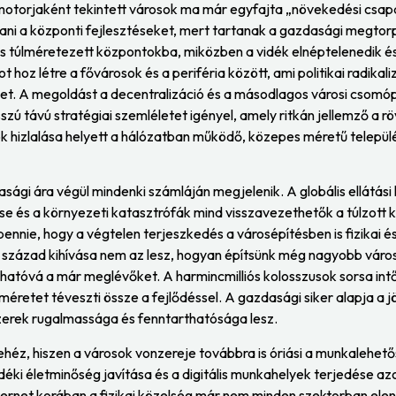
torjaként tekintett városok ma már egyfajta „növekedési csapdá
ítani a központi fejlesztéseket, mert tartanak a gazdasági megto
is túlméretezett központokba, miközben a vidék elnéptelenedik és 
hoz létre a fővárosok és a periféria között, ami politikai radikali
t. A megoldást a decentralizáció és a másodlagos városi csomóp
szú távú stratégiai szemléletet igényel, amely ritkán jellemző a röv
k hizlalása helyett a hálózatban működő, közepes méretű telepü
sági ára végül mindenki számláján megjelenik. A globális ellátási
e és a környezeti katasztrófák mind visszavezethetők a túlzott 
ennie, hogy a végtelen terjeszkedés a városépítésben is fizikai és
 század kihívása nem az lesz, hogyan építsünk még nagyobb váro
thatóvá a már meglévőket. A harmincmilliós kolosszusok sorsa intő
méretet téveszti össze a fejlődéssel. A gazdasági siker alapja a
erek rugalmassága és fenntarthatósága lesz.
héz, hiszen a városok vonzereje továbbra is óriási a munkalehet
idéki életminőség javítása és a digitális munkahelyek terjedése a
ternet korában a fizikai közelség már nem minden szektorban elen