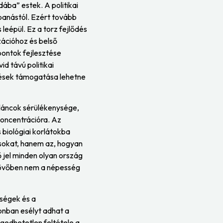
ba” estek. A politikai
rpanástól. Ezért tovább
leépül. Ez a torz fejlődés
zációhoz és belső
ontok fejlesztése
id távú politikai
lések támogatása lehetne
 láncok sérülékenysége,
koncentrációra. Az
 biológiai korlátokba
sokat, hanem az, hogyan
 jel minden olyan ország
 jövőben nem a népesség
őségek és a
zonban esélyt adhat a
gedhetetlen feltétele a