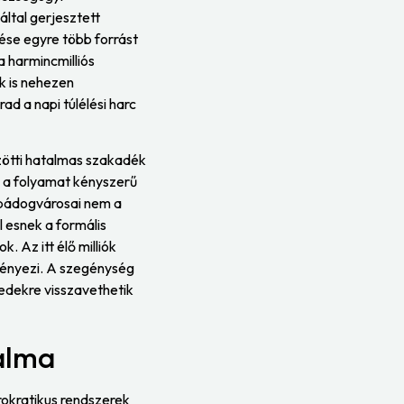
ltal gerjesztett
tése egyre több forrást
a harmincmilliós
k is nehezen
d a napi túlélési harc
özötti hatalmas szakadék
Ez a folyamat kényszerű
bádogvárosai nem a
l esnek a formális
 Az itt élő milliók
dményezi. A szegénység
zedekre visszavethetik
ralma
rokratikus rendszerek