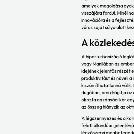
amelyek megoldása gyakran
visszájára fordul. Minél n
innovációra és a fejleszté
város saját súlya alatt ke
A közlekedés
A hiper-urbanizáció legl
vagy Manilában az ember
idejének jelentős részét e
produktivitást és növeli a
kiszámíthatatlanná válik.
dugóban, ami drágítja az 
okozta gazdasági kár egye
az összeg hiányzik az ok
A légszennyezés és a kör
felett állandóan jelen l
légzőszervi megbetegedés