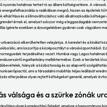
 nyomás hatalmas terhet ró az állami költségvetésre. A városok á
z energiafelhasználás is radikálisan megnő, hiszen az épületek hű
ok elhárítása és a klímaváltozáshoz való alkalmazkodás költségei 
grendet érnek el, amelyet sokszor még a leggazdagabb nemzete
állás ígérete ezekben a dzsungelekben gyakran csak vágyálom mara
r-urbanizáció elkerülhetetlen velejárója. A kereslet és a kínálat k
agokba löki, ami kiszorítja a középosztályt a városközpontokból. 
mornegyedek terjedéséhez vezet. Mumbai vagy Lagos hatalmas 
endszerszintű ingatlanhiány melléktermékei. Ezek a területek kívü
bevételek, hiányzik a közbiztonság és az alapvető szolgáltatások.
 munkaerőpiactól, ami a társadalmi mobilitás teljes leállását ere
zés elterjedése olyan rejtett költségeket generál, amelyek évti
s válsága és a szürke zónák u
 irányítása olyan komplexitású feladat, amelyre a hagyományos bü