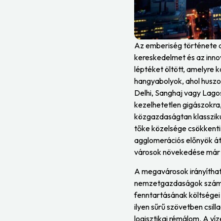
Az emberiség története a 
kereskedelmet és az inno
léptéket öltött, amelyre
hangyabolyok, ahol huszo
Delhi, Sanghaj vagy Lago
kezelhetetlen gigászokra, 
közgazdaságtan klassziku
tőke közelsége csökkenti 
agglomerációs előnyök át
városok növekedése már ne
A megavárosok irányítha
nemzetgazdaságok számára.
fenntartásának költségei
ilyen sűrű szövetben csil
logisztikai rémálom. A víz