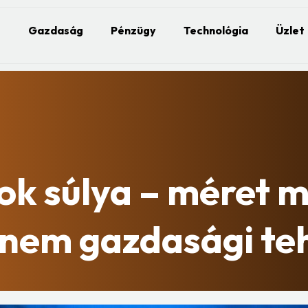
Gazdaság
Pénzügy
Technológia
Üzlet
k súlya – méret m
nem gazdasági te