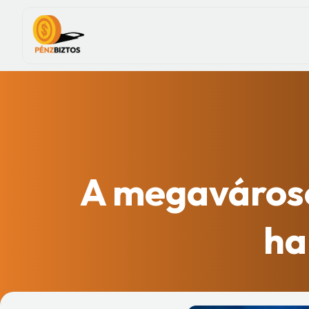
A megavároso
ha