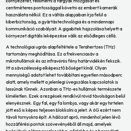
környezetet, felismerni a tárgyak mozgását és
centiméteres pontossággal követni az embert kamerák
használata nélkül. Ez a váltás alapjaiban írja felül a
kiberbiztonság, a gyártástechnológia és a mindennapi
kommunikáció szabályait. A gigabitek hajszolása helyett a
környezet digitális leképezése válik az elsődleges céllá.
A technológiai ugrás alapfeltétele a Terahertzes (THz)
tartomány meghódítása. Ez a frekvenciasáv a
mikrohullámok és az infravörös fény határvidékén fekszik.
Itt a sávszélesség elképesztő bőséget kínál. Olyan
mennyiségű adatot lehet továbbítani egyetlen másodperc
alatt, amely mellett a jelenlegi üvegszálas kapcsolatok is
lassúnak tűnnek. Azonban a THz-es hullámok természete
kíméletlen. Ezek a rezgések rendkívül rövid távolságon belül
elenyésznek. Egy fal, egy fa lombja, vagy akár egy hirtelen
jött eső is képes teljesen blokkolni a jelet. A 6G ezért nem
távoli tornyokra épít. A hálózat apró, mindenhol jelen lévő
hozzáférési pontok szövevényéből áll majd, amelyek
beépülnek a lámpaoszlopokba, a falakba és a használati