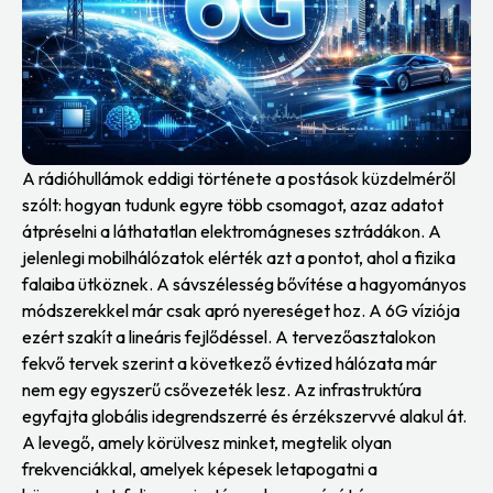
A rádióhullámok eddigi története a postások küzdelméről
szólt: hogyan tudunk egyre több csomagot, azaz adatot
átpréselni a láthatatlan elektromágneses sztrádákon. A
jelenlegi mobilhálózatok elérték azt a pontot, ahol a fizika
falaiba ütköznek. A sávszélesség bővítése a hagyományos
módszerekkel már csak apró nyereséget hoz. A 6G víziója
ezért szakít a lineáris fejlődéssel. A tervezőasztalokon
fekvő tervek szerint a következő évtized hálózata már
nem egy egyszerű csővezeték lesz. Az infrastruktúra
egyfajta globális idegrendszerré és érzékszervvé alakul át.
A levegő, amely körülvesz minket, megtelik olyan
frekvenciákkal, amelyek képesek letapogatni a