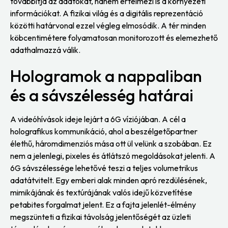
továbbítja az adatokat, hanem értelmezi is a környezeti
információkat. A fizikai világ és a digitális reprezentáció
közötti határvonal ezzel végleg elmosódik. A tér minden
köbcentimétere folyamatosan monitorozott és elemezhető
adathalmazzá válik.
Hologramok a nappaliban
és a sávszélesség határai
A videóhívások ideje lejárt a 6G víziójában. A cél a
holografikus kommunikáció, ahol a beszélgetőpartner
élethű, háromdimenziós mása ott ül velünk a szobában. Ez
nem a jelenlegi, pixeles és átlátszó megoldásokat jelenti. A
6G sávszélessége lehetővé teszi a teljes volumetrikus
adatátvitelt. Egy emberi alak minden apró rezdülésének,
mimikájának és textúrájának valós idejű közvetítése
petabites forgalmat jelent. Ez a fajta jelenlét-élmény
megszünteti a fizikai távolság jelentőségét az üzleti