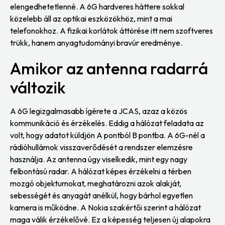
elengedhetetlenné. A 6G hardveres háttere sokkal
közelebb áll az optikai eszközökhöz, mint a mai
telefonokhoz. A fizikai korlátok áttörése itt nem szoftveres
trükk, hanem anyagtudományi bravúr eredménye.
Amikor az antenna radarrá
változik
A 6G legizgalmasabb ígérete a JCAS, azaz a közös
kommunikáció és érzékelés. Eddig a hálózat feladata az
volt, hogy adatot küldjön A pontból B pontba. A 6G-nél a
rádióhullámok visszaverődését a rendszer elemzésre
használja. Az antenna úgy viselkedik, mint egy nagy
felbontású radar. A hálózat képes érzékelni a térben
mozgó objektumokat, meghatározni azok alakját,
sebességét és anyagát anélkül, hogy bárhol egyetlen
kamera is működne. A Nokia szakértői szerint a hálózat
maga válik érzékelővé. Ez a képesség teljesen új alapokra