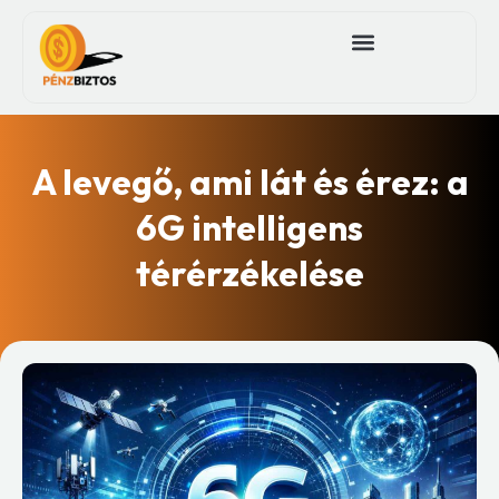
A levegő, ami lát és érez: a
6G intelligens
térérzékelése