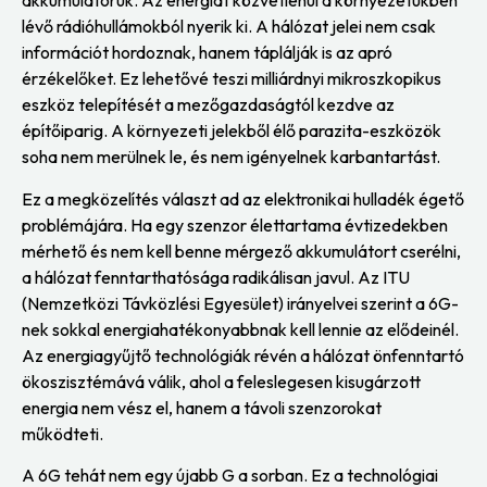
akkumulátoruk. Az energiát közvetlenül a környezetükben
lévő rádióhullámokból nyerik ki. A hálózat jelei nem csak
információt hordoznak, hanem táplálják is az apró
érzékelőket. Ez lehetővé teszi milliárdnyi mikroszkopikus
eszköz telepítését a mezőgazdaságtól kezdve az
építőiparig. A környezeti jelekből élő parazita-eszközök
soha nem merülnek le, és nem igényelnek karbantartást.
Ez a megközelítés választ ad az elektronikai hulladék égető
problémájára. Ha egy szenzor élettartama évtizedekben
mérhető és nem kell benne mérgező akkumulátort cserélni,
a hálózat fenntarthatósága radikálisan javul. Az ITU
(Nemzetközi Távközlési Egyesület) irányelvei szerint a 6G-
nek sokkal energiahatékonyabbnak kell lennie az elődeinél.
Az energiagyűjtő technológiák révén a hálózat önfenntartó
ökoszisztémává válik, ahol a feleslegesen kisugárzott
energia nem vész el, hanem a távoli szenzorokat
működteti.
A 6G tehát nem egy újabb G a sorban. Ez a technológiai