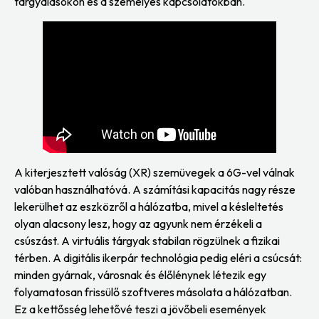
tárgyalásokon és a személyes kapcsolatokban.
A kiterjesztett valóság (XR) szemüvegek a 6G-vel válnak
valóban használhatóvá. A számítási kapacitás nagy része
lekerülhet az eszközről a hálózatba, mivel a késleltetés
olyan alacsony lesz, hogy az agyunk nem érzékeli a
csúszást. A virtuális tárgyak stabilan rögzülnek a fizikai
térben. A digitális ikerpár technológia pedig eléri a csúcsát:
minden gyárnak, városnak és élőlénynek létezik egy
folyamatosan frissülő szoftveres másolata a hálózatban.
Ez a kettősség lehetővé teszi a jövőbeli események