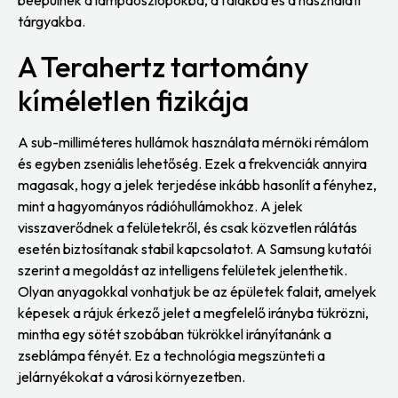
tárgyakba.
A Terahertz tartomány
kíméletlen fizikája
A sub-milliméteres hullámok használata mérnöki rémálom
és egyben zseniális lehetőség. Ezek a frekvenciák annyira
magasak, hogy a jelek terjedése inkább hasonlít a fényhez,
mint a hagyományos rádióhullámokhoz. A jelek
visszaverődnek a felületekről, és csak közvetlen rálátás
esetén biztosítanak stabil kapcsolatot. A Samsung kutatói
szerint a megoldást az intelligens felületek jelenthetik.
Olyan anyagokkal vonhatjuk be az épületek falait, amelyek
képesek a rájuk érkező jelet a megfelelő irányba tükrözni,
mintha egy sötét szobában tükrökkel irányítanánk a
zseblámpa fényét. Ez a technológia megszünteti a
jelárnyékokat a városi környezetben.