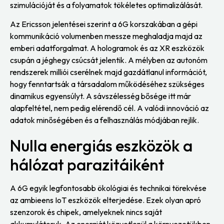
szimulációját és a folyamatok tökéletes optimalizálását.
Az Ericsson jelentései szerint a 6G korszakában a gépi
kommunikáció volumenben messze meghaladja majd az
emberi adatforgalmat. A hologramok és az XR eszközök
csupán a jéghegy csúcsát jelentik. A mélyben az autonóm
rendszerek milliói cserélnek majd gazdátlanul információt,
hogy fenntartsák a társadalom működéséhez szükséges
dinamikus egyensúlyt. A sávszélesség bősége itt már
alapfeltétel, nem pedig elérendő cél. A valódi innováció az
adatok minőségében és a felhasználás módjában rejlik.
Nulla energiás eszközök a
hálózat parazitáiként
A 6G egyik legfontosabb ökológiai és technikai törekvése
az ambieens IoT eszközök elterjedése. Ezek olyan apró
szenzorok és chipek, amelyeknek nincs saját