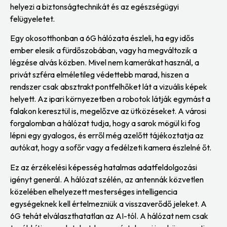
helyezi a biztonságtechnikát és az egészségügyi
felügyeletet.
Egy okosotthonban a 6G hálózata észleli, ha egy idős
ember elesik a fürdőszobában, vagy ha megváltozik a
légzése alvás közben. Mivel nem kamerákat használ, a
privát szféra elméletileg védettebb marad, hiszen a
rendszer csak absztrakt pontfelhőket lát a vizuális képek
helyett. Az ipari környezetben a robotok látják egymást a
falakon keresztül is, megelőzve az ütközéseket. A városi
forgalomban a hálózat tudja, hogy a sarok mögül ki fog
lépni egy gyalogos, és erről még azelőtt tájékoztatja az
autókat, hogy a sofőr vagy a fedélzeti kamera észlelné őt.
Ez az érzékelési képesség hatalmas adatfeldolgozási
igényt generál. A hálózat szélén, az antennák közvetlen
közelében elhelyezett mesterséges intelligencia
egységeknek kell értelmezniük a visszaverődő jeleket. A
6G tehát elválaszthatatlan az AI-tól. A hálózat nem csak