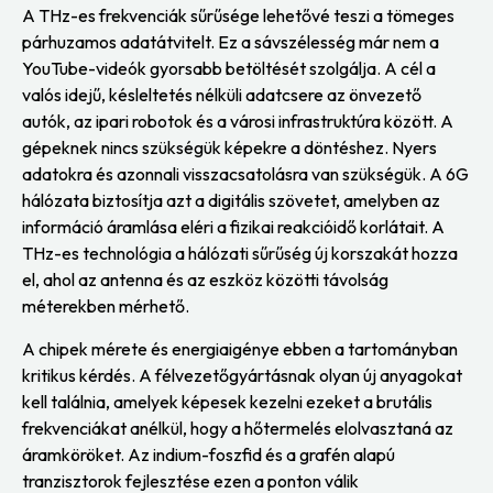
A THz-es frekvenciák sűrűsége lehetővé teszi a tömeges
párhuzamos adatátvitelt. Ez a sávszélesség már nem a
YouTube-videók gyorsabb betöltését szolgálja. A cél a
valós idejű, késleltetés nélküli adatcsere az önvezető
autók, az ipari robotok és a városi infrastruktúra között. A
gépeknek nincs szükségük képekre a döntéshez. Nyers
adatokra és azonnali visszacsatolásra van szükségük. A 6G
hálózata biztosítja azt a digitális szövetet, amelyben az
információ áramlása eléri a fizikai reakcióidő korlátait. A
THz-es technológia a hálózati sűrűség új korszakát hozza
el, ahol az antenna és az eszköz közötti távolság
méterekben mérhető.
A chipek mérete és energiaigénye ebben a tartományban
kritikus kérdés. A félvezetőgyártásnak olyan új anyagokat
kell találnia, amelyek képesek kezelni ezeket a brutális
frekvenciákat anélkül, hogy a hőtermelés elolvasztaná az
áramköröket. Az indium-foszfid és a grafén alapú
tranzisztorok fejlesztése ezen a ponton válik